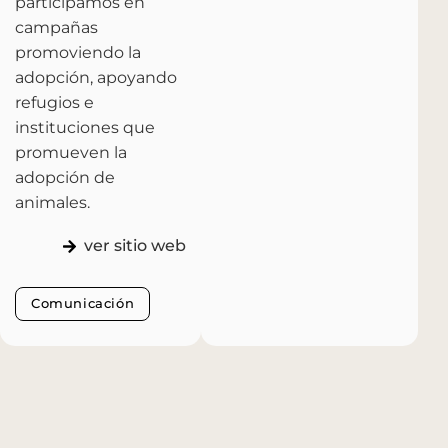
participamos en
campañas
promoviendo la
adopción, apoyando
Puntas
(+598)
info@kabala.com.uy
refugios e
de
099
instituciones que
Santiago
478
1694 -
547
promueven la
Oficina 9
adopción de
animales.
ver sitio web
Comunicación