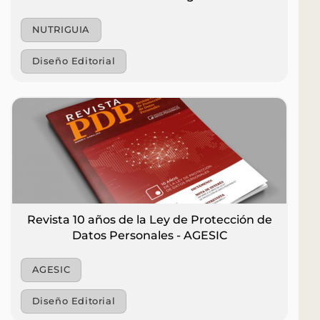
Puntas
(+598)
info@kabala.com.uy
de
099
NUTRIGUIA
Santiago
478
1694 -
547
Diseño Editorial
Oficina 9
Revista 10 años de la Ley de Protección de
Datos Personales - AGESIC
AGESIC
Diseño Editorial