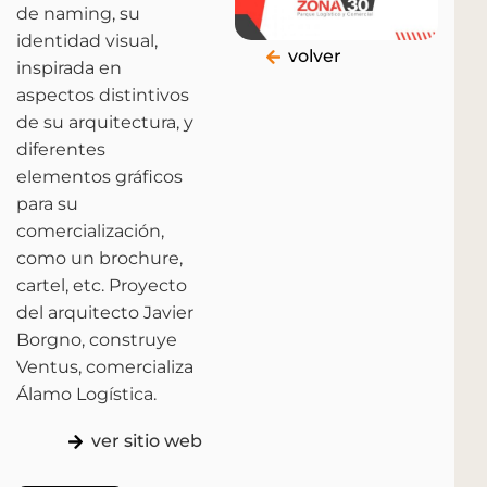
de naming, su
identidad visual,
volver
inspirada en
aspectos distintivos
de su arquitectura, y
diferentes
elementos gráficos
para su
comercialización,
como un brochure,
cartel, etc. Proyecto
del arquitecto Javier
Borgno, construye
Puntas
(+598)
info@kabala.com.uy
Ventus, comercializa
de
099
Álamo Logística.
Santiago
478
1694 -
547
ver sitio web
Oficina 9