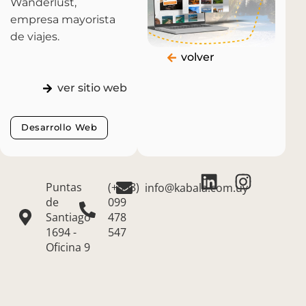
Wanderlust,
empresa mayorista
de viajes.
volver
ver sitio web
Desarrollo Web
Puntas
(+598)
info@kabala.com.uy
de
099
Santiago
478
1694 -
547
Oficina 9