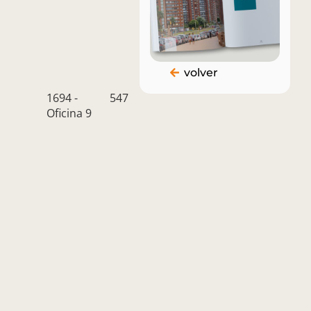
Puntas
(+598)
info@kabala.com.uy
de
099
volver
Santiago
478
1694 -
547
Oficina 9