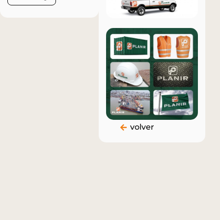
Puntas
(+598)
info@kabala.com.uy
de
099
Santiago
478
1694 -
547
volver
Oficina 9