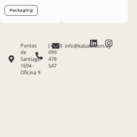
Packaging
Puntas
(+598)
info@kabala.com.uy
de
099
Santiago
478
1694 -
547
Oficina 9