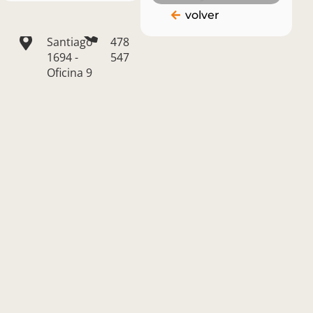
Puntas
(+598)
info@kabala.com.uy
volver
de
099
Santiago
478
1694 -
547
Oficina 9